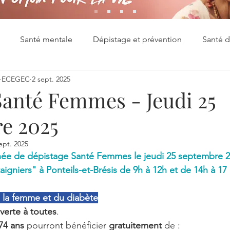
Santé mentale
Dépistage et prévention
Santé 
S-ECEGEC
2 sept. 2025
s séniors
Maladies chroniques
Santé des jeunes
Santé Femmes - Jeudi 25
e 2025
ept. 2025
rnée de dépistage Santé Femmes le jeudi 25 septembre 2
aigniers" à Ponteils-et-Brésis de 9h à 12h et de 14h à 17
 la femme et du diabète
verte à toutes
.
74 ans
 pourront bénéficier 
gratuitement 
de :