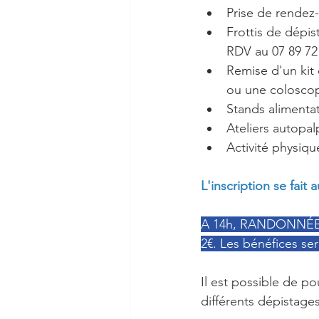
Prise de rendez-
Frottis de dépist
RDV au 07 89 72
Remise d'un kit 
ou une coloscopi
Stands alimenta
Ateliers autopal
Activité physiqu
L'inscription se fait 
A 14h, RANDONNÉ
2€. Les bénéfices se
Il est possible de po
différents dépistages