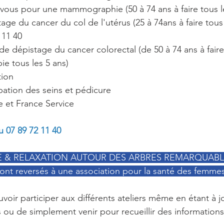
vous pour une mammographie (50 à 74 ans à faire tous le
age du cancer du col de l'utérus (25 à 74ans à faire tous 
 11 40
de dépistage du cancer colorectal (de 50 à 74 ans à faire
e tous les 5 ans)
tion
pation des seins et pédicure
e et France Service
au 07 89 72 11 40
E & RELAXATION AUTOUR DES ARBRES REMARQUABL
ront reversés à une association pour la santé des femme
uvoir participer aux différents ateliers même en étant à j
 ou de simplement venir pour recueillir des informations.