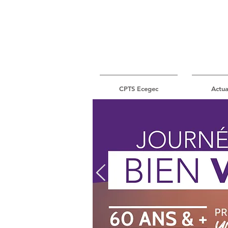
CPTS Ecegec
Actua