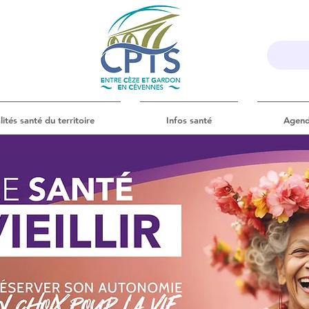
lités santé du territoire
Infos santé
Agen