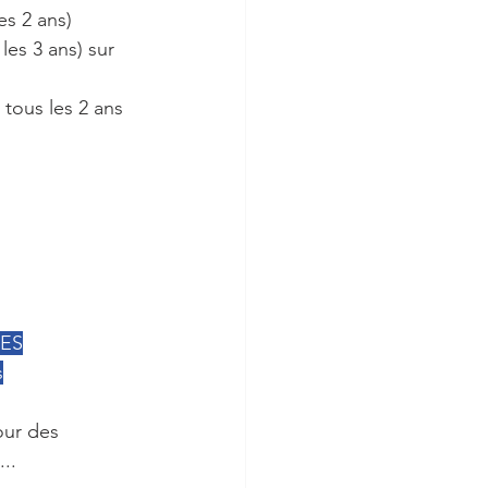
s 2 ans) 
les 3 ans) sur 
 tous les 2 ans 
ES
s
our des 
..