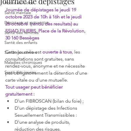
Journée de dépistages
Accès aux soins
Journée de dépistages le jeudi 19 
Santé mentale
octobre 2023 de 10h à 16h et le jeudi 
Dépistage et prévention
26 octobre  (rendu des resultats) au 
SSIAD FILIERIS, Place de la Révolution, 
Santé des femmes
30 160 Bessèges
Santé des enfants
Cette journée est 
ouverte à tous
, les 
Santé des séniors
consultations sont gratuites, sans 
Maladies chroniques
rendez-vous, anonyme et ne nécessite 
Santé des jeunes
pas obligatoirement la détention d'une 
carte vitale ou d'une mutuelle. 
Tout usager peut bénéficier 
gratuitement : 
D'un FIBROSCAN (bilan du foie) ; 
D'un dépistage des Infections 
Sexuellement Transmissibles : 
D'une analyse de produits, 
réduction des risques. 