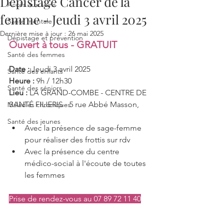
Dépistage Cancer de la
Accès aux soins
femme - Jeudi 3 avril 2025
Santé mentale
Dernière mise à jour :
26 mai 2025
Dépistage et prévention
Ouvert à tous - GRATUIT 
Santé des femmes
Date : 
Jeudi 3 avril 2025
Santé des enfants
Heure : 
9h / 12h30
Santé des séniors
Lieu : 
LA GRAND-COMBE - CENTRE DE 
SANTÉ FILIERIS - 5 rue Abbé Masson,
Maladies chroniques
Santé des jeunes
Avec la présence de sage-femme 
pour réaliser des frottis sur rdv 
Avec la présence du centre 
médico-social à l'écoute de toutes 
les femmes
Prise de rendez-vous au 07 89 72 11 40